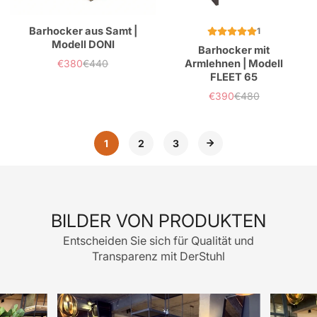
Barhocker aus Samt |
1
Modell DONI
Barhocker mit
€380
€440
Armlehnen | Modell
Verkaufspreis
Normaler
FLEET 65
Preis
€390
€480
Verkaufspreis
Normaler
Preis
1
2
3
BILDER VON PRODUKTEN
Entscheiden Sie sich für Qualität und
Transparenz mit DerStuhl