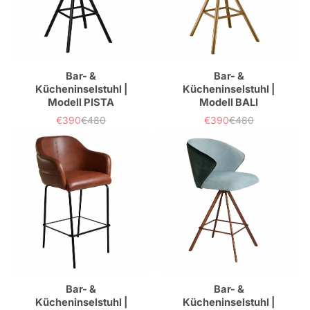
Bar- &
Bar- &
Kücheninselstuhl |
Kücheninselstuhl |
Modell PISTA
Modell BALI
€390
€480
€390
€480
Verkaufspreis
Normaler
Verkaufspreis
Normaler
Preis
Preis
Bar- &
Bar- &
Kücheninselstuhl |
Kücheninselstuhl |