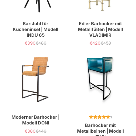
Barstuhl für
Edler Barhocker mit
Kücheninsel | Modell
Metallfüßen | Modell
INDU 65
VLADIMIR
€390
€480
€420
€450
Verkaufspreis
Normaler
Verkaufspreis
Normaler
Preis
Preis
Moderner Barhocker |
1
Modell DONI
Barhocker mit
€380
€440
Metallbeinen | Modell
Verkaufspreis
Normaler