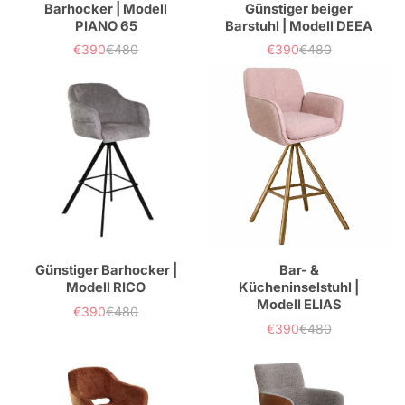
Barhocker | Modell
Günstiger beiger
PIANO 65
Barstuhl | Modell DEEA
€390
€480
€390
€480
Verkaufspreis
Normaler
Verkaufspreis
Normaler
Preis
Preis
Günstiger Barhocker |
Bar- &
Modell RICO
Kücheninselstuhl |
Modell ELIAS
€390
€480
Verkaufspreis
Normaler
€390
€480
Preis
Verkaufspreis
Normaler
Preis