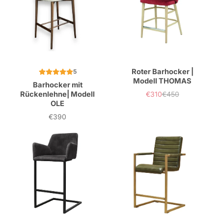
Roter Barhocker |
5
Modell THOMAS
Barhocker mit
Rückenlehne| Modell
€310
€450
Verkaufspreis
Normaler
OLE
Preis
€390
Preis