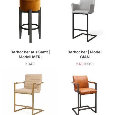
Barhocker aus Samt |
Barhocker | Modell
Modell MERI
GIAN
€340
€410
€560
Preis
Verkaufspreis
Normaler
Preis