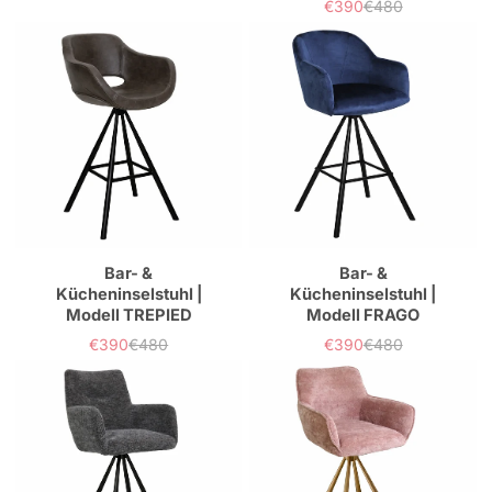
€390
€480
Verkaufspreis
Normaler
Preis
Bar- &
Bar- &
Kücheninselstuhl |
Kücheninselstuhl |
Modell TREPIED
Modell FRAGO
€390
€480
€390
€480
Verkaufspreis
Normaler
Verkaufspreis
Normaler
Preis
Preis