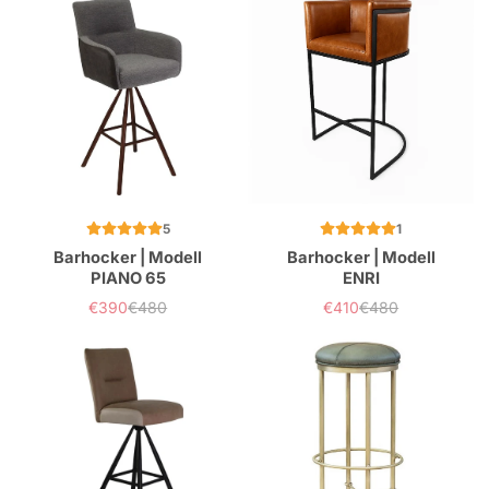
5
1
Barhocker | Modell
Barhocker | Modell
PIANO 65
ENRI
€390
€480
€410
€480
Verkaufspreis
Normaler
Verkaufspreis
Normaler
Preis
Preis