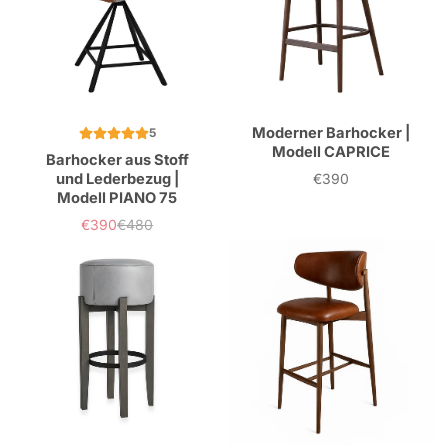
Moderner Barhocker |
5
Modell CAPRICE
Barhocker aus Stoff
und Lederbezug |
€390
Preis
Modell PIANO 75
€390
€480
Verkaufspreis
Normaler
Preis