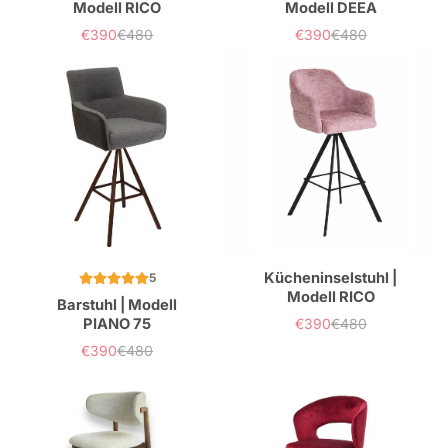
Modell RICO
Modell DEEA
€390
€480
€390
€480
Verkaufspreis
Normaler
Verkaufspreis
Normaler
Preis
Preis
Kücheninselstuhl |
5
Modell RICO
Barstuhl | Modell
PIANO 75
€390
€480
Verkaufspreis
Normaler
Preis
€390
€480
Verkaufspreis
Normaler
Preis