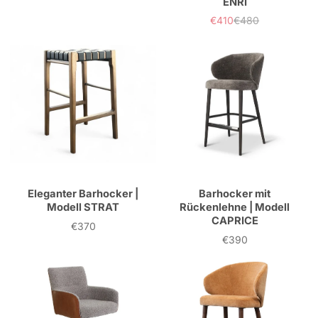
ENRI
Preis
€410
€480
Verkaufspreis
Normaler
Preis
Eleganter Barhocker |
Barhocker mit
Modell STRAT
Rückenlehne | Modell
CAPRICE
€370
Preis
€390
Preis