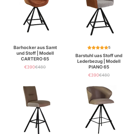
Barhocker aus Samt
5
und Stoff | Modell
Barstuhl uas Stoff und
CARTERO 65
Lederbezug | Modell
€390
€480
PIANO 65
Verkaufspreis
Normaler
Preis
€390
€480
Verkaufspreis
Normaler
Preis