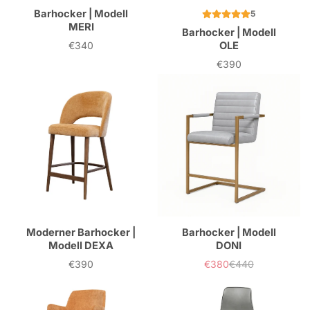
Barhocker | Modell
5
MERI
Barhocker | Modell
€340
OLE
Preis
€390
Preis
Moderner Barhocker |
Barhocker | Modell
Modell DEXA
DONI
€390
€380
€440
Preis
Verkaufspreis
Normaler
Preis