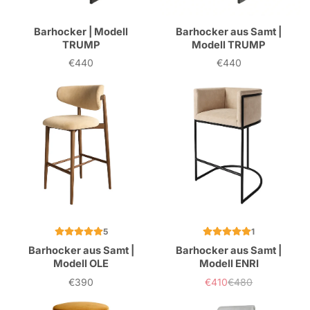
Barhocker | Modell
Barhocker aus Samt |
TRUMP
Modell TRUMP
€440
€440
Preis
Preis
5
1
Barhocker aus Samt |
Barhocker aus Samt |
Modell OLE
Modell ENRI
€390
€410
€480
Preis
Verkaufspreis
Normaler
Preis