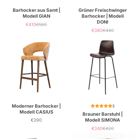
Barhocker aus Samt |
Grüner Freischwinger
Modell GIAN
Barhocker | Modell
DONI
€410
€560
Verkaufspreis
Normaler
€380
€440
Preis
Verkaufspreis
Normaler
Preis
Moderner Barhocker |
2
Modell CASIUS
Brauner Barstuhl |
€390
Modell SIMONA
Preis
€340
€420
Verkaufspreis
Normaler
Preis