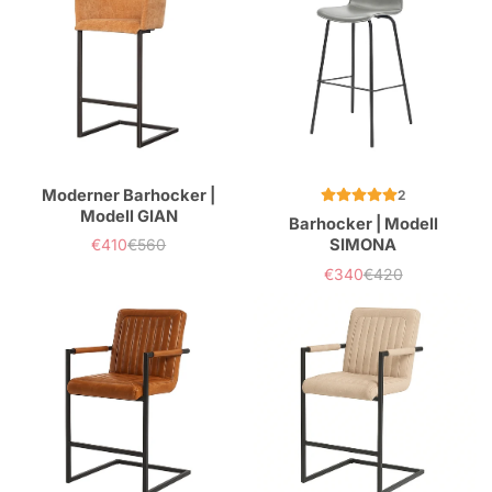
Moderner Barhocker |
2
Modell GIAN
Barhocker | Modell
€410
€560
SIMONA
Verkaufspreis
Normaler
Preis
€340
€420
Verkaufspreis
Normaler
Preis