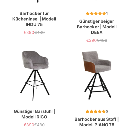
Barhocker für
1
Kücheninsel | Modell
Günstiger beiger
INDU 75
Barhocker | Modell
€390
€480
DEEA
Verkaufspreis
Normaler
Preis
€390
€480
Verkaufspreis
Normaler
Preis
Günstiger Barstuhl |
5
Modell RICO
Barhocker aus Stoff |
€390
€480
Modell PIANO 75
Verkaufspreis
Normaler
Preis