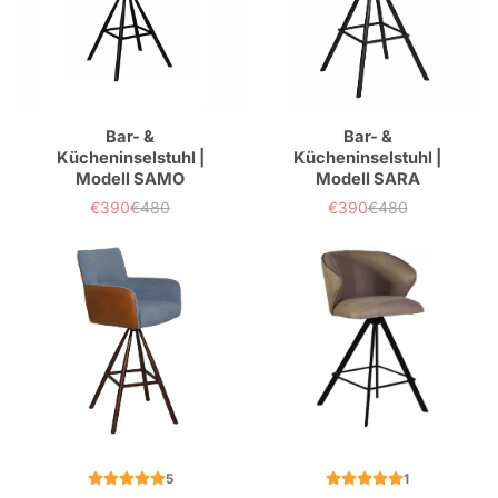
Bar- &
Bar- &
Kücheninselstuhl |
Kücheninselstuhl |
Modell SAMO
Modell SARA
€390
€480
€390
€480
Verkaufspreis
Normaler
Verkaufspreis
Normaler
Preis
Preis
5
1