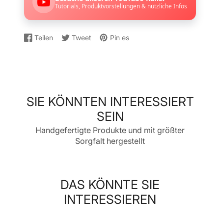
Tutorials, Produktvorstellungen & nützliche Infos
Teilen
Tweet
Pin es
Auf
Wird
Auf
Wird
Auf
Wird
Facebook
in
Twitter
in
Pinterest
in
teilen
einem
twittern
einem
pinnen
einem
neuen
neuen
neuen
Fenster
Fenster
Fenster
geöffnet.
geöffnet.
geöffnet.
SIE KÖNNTEN INTERESSIERT
SEIN
Handgefertigte Produkte und mit größter
Sorgfalt hergestellt
DAS KÖNNTE SIE
INTERESSIEREN