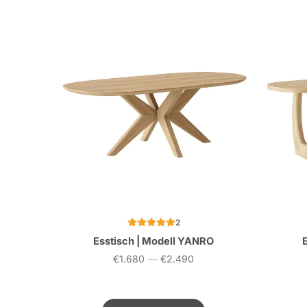
2
Esstisch | Modell YANRO
€1.680
—
€2.490
Preis