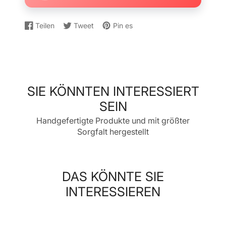
Teilen
Tweet
Pin es
Auf
Wird
Auf
Wird
Auf
Wird
Facebook
in
Twitter
in
Pinterest
in
teilen
einem
twittern
einem
pinnen
einem
neuen
neuen
neuen
Fenster
Fenster
Fenster
geöffnet.
geöffnet.
geöffnet.
SIE KÖNNTEN INTERESSIERT
SEIN
Handgefertigte Produkte und mit größter
Sorgfalt hergestellt
DAS KÖNNTE SIE
INTERESSIEREN