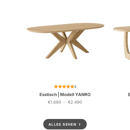
2
Esstisch | Modell YANRO
€1.680
—
€2.490
Preis
ALLES SEHEN