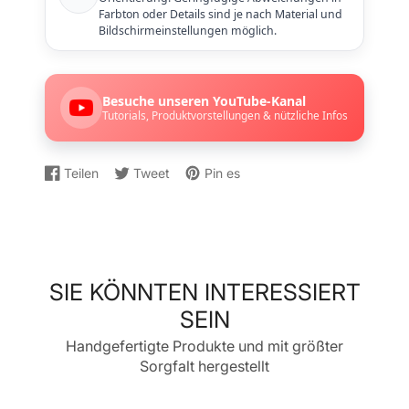
Farbton oder Details sind je nach Material und
Bildschirmeinstellungen möglich.
Besuche unseren YouTube-Kanal
Tutorials, Produktvorstellungen & nützliche Infos
Teilen
Tweet
Pin es
Auf
Wird
Auf
Wird
Auf
Wird
Facebook
in
Twitter
in
Pinterest
in
teilen
einem
twittern
einem
pinnen
einem
neuen
neuen
neuen
Fenster
Fenster
Fenster
geöffnet.
geöffnet.
geöffnet.
SIE KÖNNTEN INTERESSIERT
SEIN
Handgefertigte Produkte und mit größter
Sorgfalt hergestellt