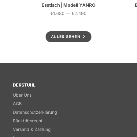
Esstisch | Modell YANRO
€1.680
—
€2.490
Preis
ALLES SEHEN
DERSTUHL
Über Uns
AGB
Datenschutzerklärung
Rücktrittsrecht
Versand & Zahlung