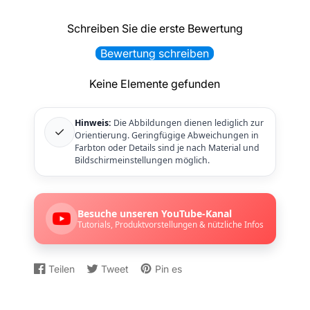
Schreiben Sie die erste Bewertung
Bewertung schreiben
Keine Elemente gefunden
Hinweis:
Die Abbildungen dienen lediglich zur
✓
Orientierung. Geringfügige Abweichungen in
Farbton oder Details sind je nach Material und
Bildschirmeinstellungen möglich.
Besuche unseren YouTube-Kanal
Tutorials, Produktvorstellungen & nützliche Infos
Teilen
Tweet
Pin es
Auf
Wird
Auf
Wird
Auf
Wird
Facebook
in
Twitter
in
Pinterest
in
teilen
einem
twittern
einem
pinnen
einem