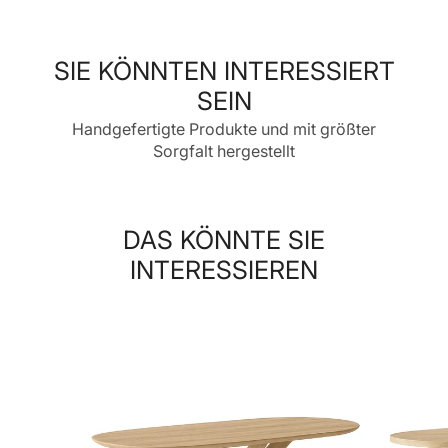
neuen
neuen
neuen
Fenster
Fenster
Fenster
geöffnet.
geöffnet.
geöffnet.
SIE KÖNNTEN INTERESSIERT
SEIN
Handgefertigte Produkte und mit größter
Sorgfalt hergestellt
DAS KÖNNTE SIE
INTERESSIEREN