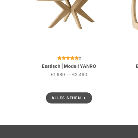
2
Esstisch | Modell YANRO
€1.680
—
€2.490
Preis
ALLES SEHEN