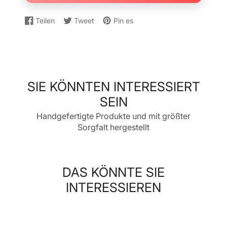
Teilen
Tweet
Pin es
Auf
Wird
Auf
Wird
Auf
Wird
Facebook
in
Twitter
in
Pinterest
in
teilen
einem
twittern
einem
pinnen
einem
neuen
neuen
neuen
Fenster
Fenster
Fenster
geöffnet.
geöffnet.
geöffnet.
SIE KÖNNTEN INTERESSIERT
SEIN
Handgefertigte Produkte und mit größter
Sorgfalt hergestellt
DAS KÖNNTE SIE
INTERESSIEREN