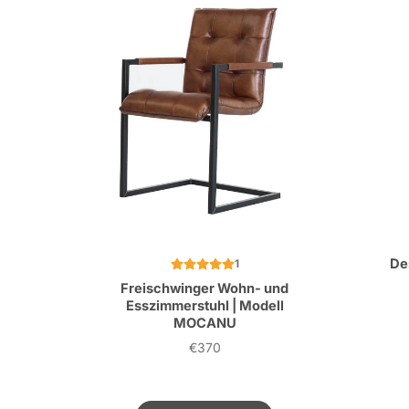
De
1
Freischwinger Wohn- und
Esszimmerstuhl | Modell
MOCANU
€370
Preis