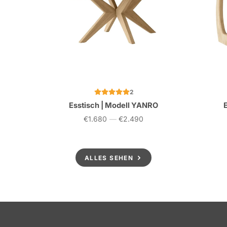
2
Esstisch | Modell YANRO
€1.680
—
€2.490
Preis
ALLES SEHEN