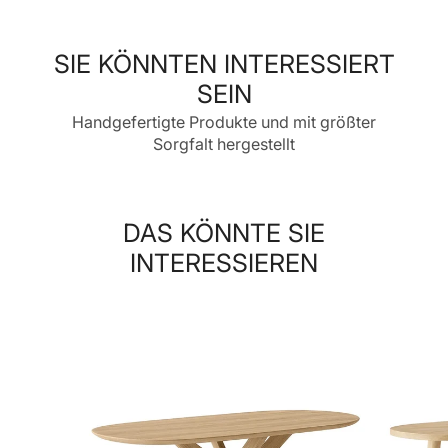
neuen
neuen
neuen
Fenster
Fenster
Fenster
geöffnet.
geöffnet.
geöffnet.
SIE KÖNNTEN INTERESSIERT
SEIN
Handgefertigte Produkte und mit größter
Sorgfalt hergestellt
DAS KÖNNTE SIE
INTERESSIEREN