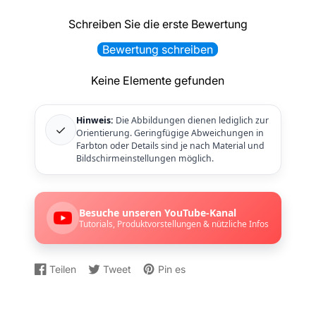
Schreiben Sie die erste Bewertung
Bewertung schreiben
Keine Elemente gefunden
Hinweis:
Die Abbildungen dienen lediglich zur
✓
Orientierung. Geringfügige Abweichungen in
Farbton oder Details sind je nach Material und
Bildschirmeinstellungen möglich.
Besuche unseren YouTube-Kanal
Tutorials, Produktvorstellungen & nützliche Infos
Teilen
Tweet
Pin es
Auf
Wird
Auf
Wird
Auf
Wird
Facebook
in
Twitter
in
Pinterest
in
teilen
einem
twittern
einem
pinnen
einem