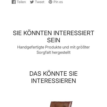
Teilen
Tweet
Pin es
Auf
Wird
Auf
Wird
Auf
Wird
Facebook
in
Twitter
in
Pinterest
in
teilen
einem
twittern
einem
pinnen
einem
neuen
neuen
neuen
Fenster
Fenster
Fenster
geöffnet.
geöffnet.
geöffnet.
SIE KÖNNTEN INTERESSIERT
SEIN
Handgefertigte Produkte und mit größter
Sorgfalt hergestellt
DAS KÖNNTE SIE
INTERESSIEREN