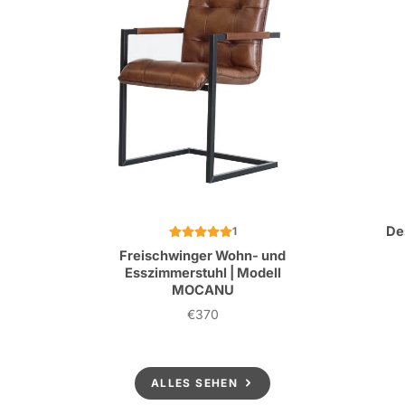
De
1
Freischwinger Wohn- und
Esszimmerstuhl | Modell
MOCANU
€370
Preis
ALLES SEHEN