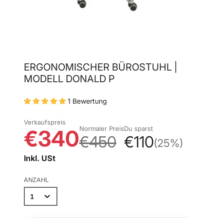
ERGONOMISCHER BÜROSTUHL |
MODELL DONALD P
1 Bewertung
Verkaufspreis
Normaler Preis
Du sparst
€340
€450
€110
(25%)
Inkl. USt
ANZAHL