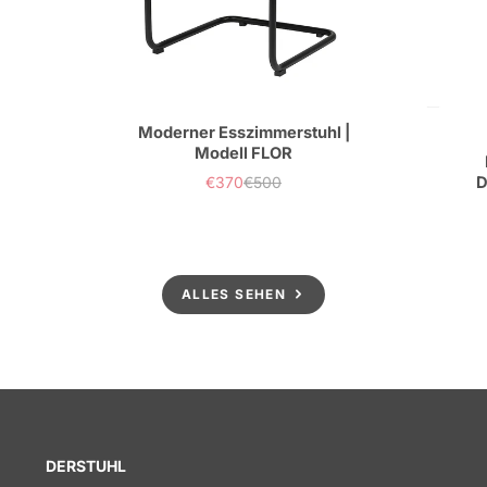
Moderner Esszimmerstuhl |
Modell FLOR
€370
€500
D
Verkaufspreis
Normaler
Preis
ALLES SEHEN
DERSTUHL