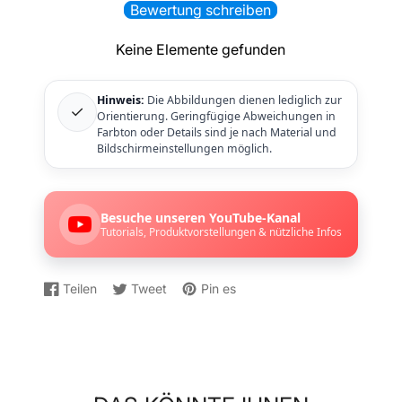
Bewertung schreiben
Keine Elemente gefunden
Hinweis:
Die Abbildungen dienen lediglich zur
✓
Orientierung. Geringfügige Abweichungen in
Farbton oder Details sind je nach Material und
Bildschirmeinstellungen möglich.
Besuche unseren YouTube-Kanal
Tutorials, Produktvorstellungen & nützliche Infos
Teilen
Tweet
Pin es
Auf
Wird
Auf
Wird
Auf
Wird
Facebook
in
Twitter
in
Pinterest
in
teilen
einem
twittern
einem
pinnen
einem
neuen
neuen
neuen
Fenster
Fenster
Fenster
geöffnet.
geöffnet.
geöffnet.