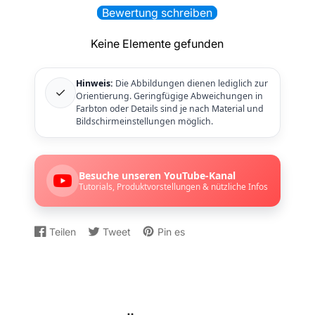
Bewertung schreiben
Keine Elemente gefunden
Hinweis:
Die Abbildungen dienen lediglich zur
✓
Orientierung. Geringfügige Abweichungen in
Farbton oder Details sind je nach Material und
Bildschirmeinstellungen möglich.
Besuche unseren YouTube-Kanal
Tutorials, Produktvorstellungen & nützliche Infos
Teilen
Tweet
Pin es
Auf
Wird
Auf
Wird
Auf
Wird
Facebook
in
Twitter
in
Pinterest
in
teilen
einem
twittern
einem
pinnen
einem
neuen
neuen
neuen
Fenster
Fenster
Fenster
geöffnet.
geöffnet.
geöffnet.