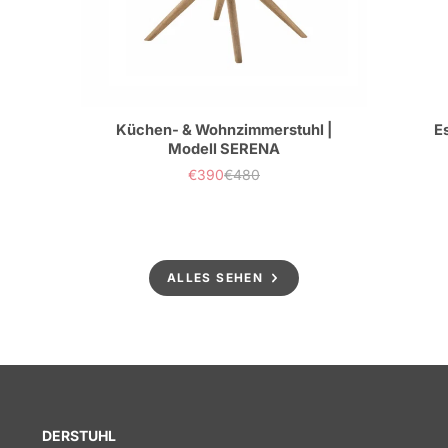
Küchen- & Wohnzimmerstuhl |
E
Modell SERENA
€390
€480
Verkaufspreis
Normaler
Preis
ALLES SEHEN
DERSTUHL