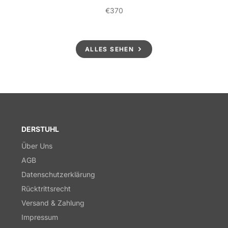
€370
Preis
ALLES SEHEN
DERSTUHL
Über Uns
AGB
Datenschutzerklärung
Rücktrittsrecht
Versand & Zahlung
Impressum