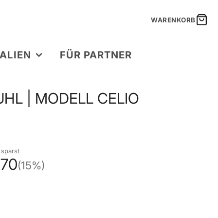
WARENKORB
ALIEN
FÜR PARTNER
HL | MODELL CELIO
 sparst
70
(15%)