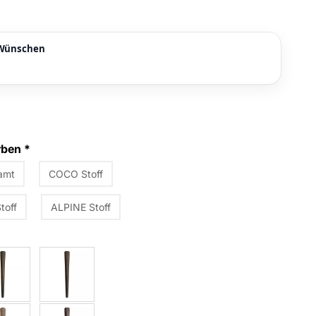
n Wünschen
arben
*
amt
COCO Stoff
toff
ALPINE Stoff