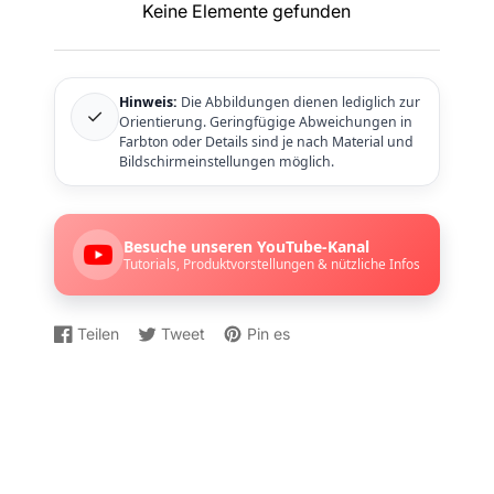
Keine Elemente gefunden
Hinweis:
Die Abbildungen dienen lediglich zur
✓
Orientierung. Geringfügige Abweichungen in
Farbton oder Details sind je nach Material und
Bildschirmeinstellungen möglich.
Besuche unseren YouTube-Kanal
Tutorials, Produktvorstellungen & nützliche Infos
Teilen
Tweet
Pin es
Auf
Wird
Auf
Wird
Auf
Wird
Facebook
in
Twitter
in
Pinterest
in
teilen
einem
twittern
einem
pinnen
einem
neuen
neuen
neuen
Fenster
Fenster
Fenster
geöffnet.
geöffnet.
geöffnet.