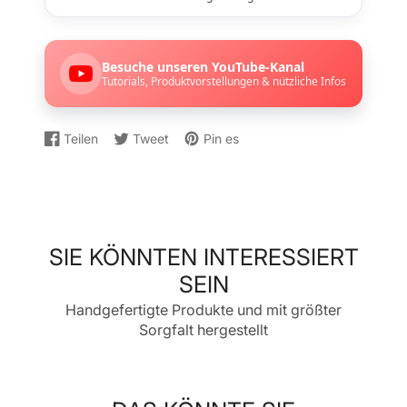
Besuche unseren YouTube-Kanal
Tutorials, Produktvorstellungen & nützliche Infos
Teilen
Tweet
Pin es
Auf
Wird
Auf
Wird
Auf
Wird
Facebook
in
Twitter
in
Pinterest
in
teilen
einem
twittern
einem
pinnen
einem
neuen
neuen
neuen
Fenster
Fenster
Fenster
geöffnet.
geöffnet.
geöffnet.
SIE KÖNNTEN INTERESSIERT
SEIN
Handgefertigte Produkte und mit größter
Sorgfalt hergestellt