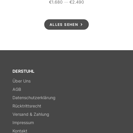
€1.680
—
€2.490
Preis
ALLES SEHEN
DERSTUHL
Über Uns
AGB
Datenschutzerklärung
Rücktrittsrecht
Versand & Zahlung
Impressum
Kontakt