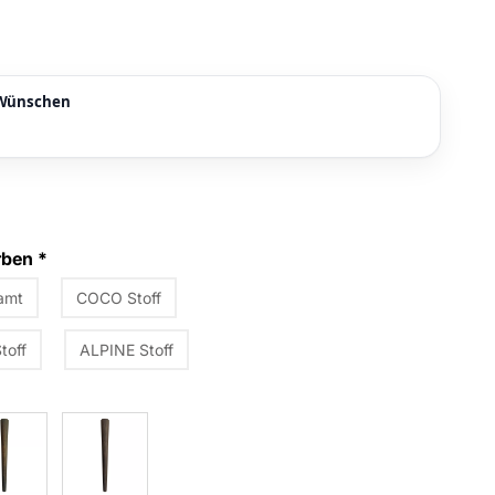
n Wünschen
arben
*
amt
COCO Stoff
toff
ALPINE Stoff