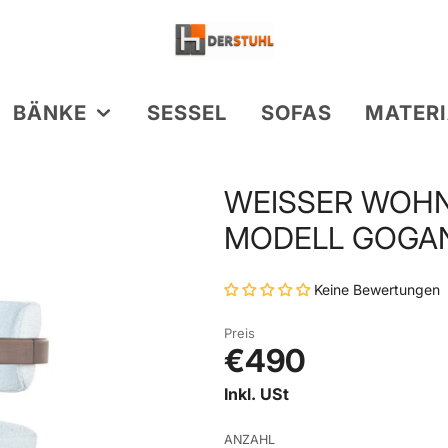
BÄNKE
SESSEL
SOFAS
MATERI
IEN
IEN
ODUKTE
KATEGORIEN
WEISSER WOHN-
DESIGN PRODUKTE
 STÜHLE
TISCHE
NKE
EDER
BAR STÜHLE
BÜFFELLEDER
ODELL GOGAN
 TISCHE
KOCHINSEL STÜHLE
SAMT & STOFF
E
MMER TISCHE
HOLZ & METALL
Keine Bewertungen
HOLZMÖBEL
HOLZ TISCHE
Preis
€490
Inkl. USt
ANZAHL