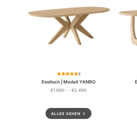
2
Esstisch | Modell YANRO
€1.680
—
€2.490
Preis
ALLES SEHEN