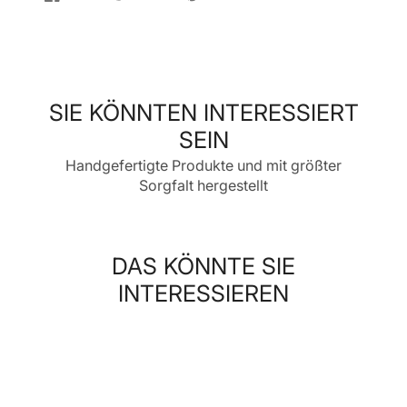
Auf
Wird
Auf
Wird
Auf
Wird
Facebook
in
Twitter
in
Pinterest
in
teilen
einem
twittern
einem
pinnen
einem
neuen
neuen
neuen
Fenster
Fenster
Fenster
geöffnet.
geöffnet.
geöffnet.
SIE KÖNNTEN INTERESSIERT
SEIN
Handgefertigte Produkte und mit größter
Sorgfalt hergestellt
DAS KÖNNTE SIE
INTERESSIEREN