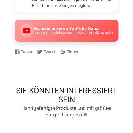
Farbton oder Details sind je nach Material und
Bildschirmeinstellungen möglich.
Besuche unseren YouTube-Kanal
Tutorials, Produktvorstellungen & nützliche Infos
Teilen
Tweet
Pin es
Auf
Wird
Auf
Wird
Auf
Wird
Facebook
in
Twitter
in
Pinterest
in
teilen
einem
twittern
einem
pinnen
einem
neuen
neuen
neuen
Fenster
Fenster
Fenster
geöffnet.
geöffnet.
geöffnet.
SIE KÖNNTEN INTERESSIERT
SEIN
Handgefertigte Produkte und mit größter
Sorgfalt hergestellt