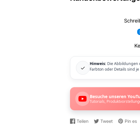
Schrei
Ke
Hinweis:
Die Abbildungen d
✓
Farbton oder Details sind j
Besuche unseren YouT
Tutorials, Produktvorstellung
Teilen
Tweet
Pin es
Auf
Wird
Auf
Wird
Auf
Wird
Facebook
in
Twitter
in
Pinterest
in
teilen
einem
twittern
einem
pinnen
einem