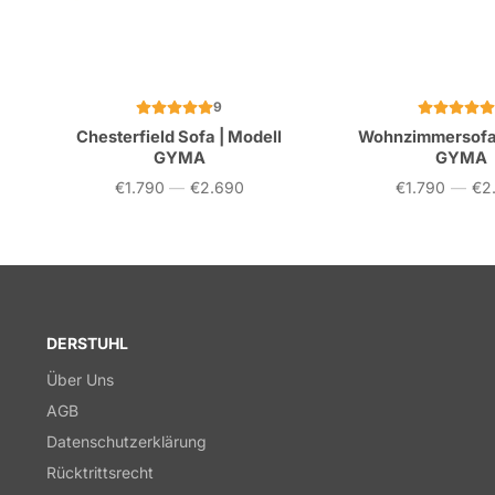
9
Chesterfield Sofa | Modell
Wohnzimmersofa 
GYMA
GYMA
€1.790
—
€2.690
€1.790
—
€2
Preis
Preis
DERSTUHL
Über Uns
AGB
Datenschutzerklärung
Rücktrittsrecht