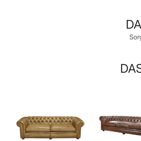
DA
Sor
DAS