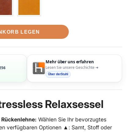
ENKORB LEGEN
Mehr über uns erfahren
Lesen Sie unsere Geschichte ➜
256
Über derStuhl
tressless Relaxsessel
d Rückenlehne:
Wählen Sie Ihr bevorzugtes
en verfügbaren Optionen ▲: Samt, Stoff oder