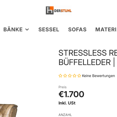
BÄNKE
SESSEL
SOFAS
MATERI
IEN
IEN
ODUKTE
KATEGORIEN
STRESSLESS R
DESIGN PRODUKTE
 STÜHLE
TISCHE
NKE
EDER
BAR STÜHLE
BÜFFELLEDER
BÜFFELLEDER |
 TISCHE
KOCHINSEL STÜHLE
SAMT & STOFF
E
MMER TISCHE
HOLZ & METALL
Keine Bewertungen
HOLZMÖBEL
HOLZ TISCHE
Preis
€1.700
Inkl. USt
ANZAHL