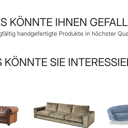
neuen
neuen
neuen
Fenster
Fenster
Fenster
geöffnet.
geöffnet.
geöffnet.
S KÖNNTE IHNEN GEFAL
gfältig handgefertigte Produkte in höchster Qual
 KÖNNTE SIE INTERESSI