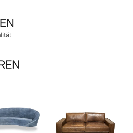
LEN
ität
EREN