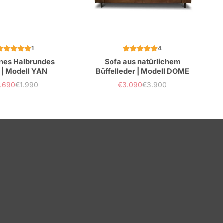
1
4
nes Halbrundes
Sofa aus natürlichem
 | Modell YAN
Büffelleder | Modell DOME
1.690
€1.990
€3.090
€3.900
rkaufspreis
Normaler
Verkaufspreis
Normaler
Preis
Preis