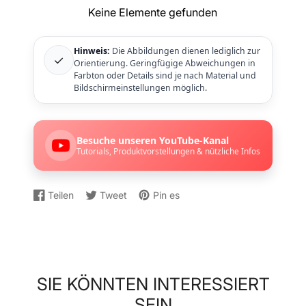
Keine Elemente gefunden
Hinweis:
Die Abbildungen dienen lediglich zur
✓
Orientierung. Geringfügige Abweichungen in
Farbton oder Details sind je nach Material und
Bildschirmeinstellungen möglich.
Besuche unseren YouTube-Kanal
Tutorials, Produktvorstellungen & nützliche Infos
Teilen
Tweet
Pin es
Auf
Wird
Auf
Wird
Auf
Wird
Facebook
in
Twitter
in
Pinterest
in
teilen
einem
twittern
einem
pinnen
einem
neuen
neuen
neuen
Fenster
Fenster
Fenster
geöffnet.
geöffnet.
geöffnet.
SIE KÖNNTEN INTERESSIERT
SEIN