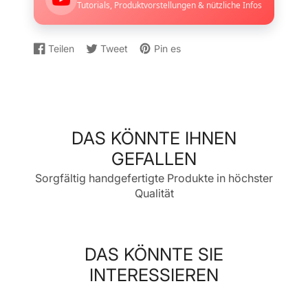
Tutorials, Produktvorstellungen & nützliche Infos
Teilen
Tweet
Pin es
Auf
Wird
Auf
Wird
Auf
Wird
Facebook
in
Twitter
in
Pinterest
in
teilen
einem
twittern
einem
pinnen
einem
neuen
neuen
neuen
Fenster
Fenster
Fenster
geöffnet.
geöffnet.
geöffnet.
DAS KÖNNTE IHNEN
GEFALLEN
Sorgfältig handgefertigte Produkte in höchster
Qualität
DAS KÖNNTE SIE
INTERESSIEREN