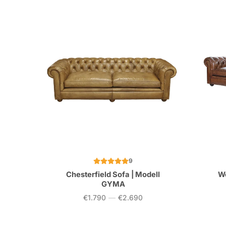
9
Chesterfield Sofa | Modell
Wo
GYMA
€1.790
—
€2.690
Preis